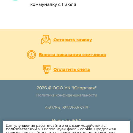
коммуналку с 1 июля
Оставить заявку
Внести показания счетчиков
Оплатить счета
2026 © ООО УК "Югорская"
Политика конфиденциальности
449784, 89226583719
Новости ЖКХ
Для улучшения работы сайта и его взаимодействия с
Новости компании
пользователями мы используем файлы cookie. Продолжая
пользоваться сайтом, вы соглашаетесь с использованием