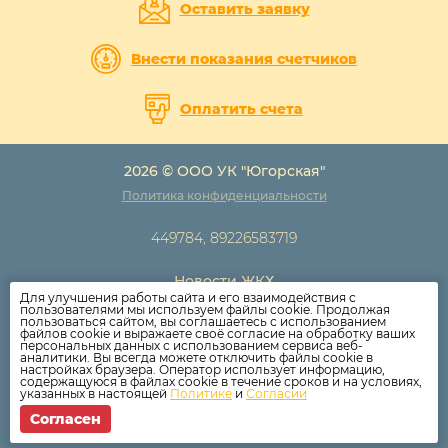
Оставить заявку
Внести показания счетчиков
Оплатить счета
2026 © ООО УК "Югорская"
Политика конфиденциальности
449784, 89226583719
Новости ЖКХ
Для улучшения работы сайта и его взаимодействия с
Новости компании
пользователями мы используем файлы cookie. Продолжая
пользоваться сайтом, вы соглашаетесь с использованием
Как оплатить
файлов cookie и выражаете своё согласие на обработку ваших
персональных данных с использованием сервиса веб-
Дома
аналитики. Вы всегда можете отключить файлы cookie в
настройках браузера. Оператор использует информацию,
Раскрытие информации
содержащуюся в файлах cookie в течение сроков и на условиях,
указанных в настоящей
Политике
и
Согласии
Вопросы
Согласен